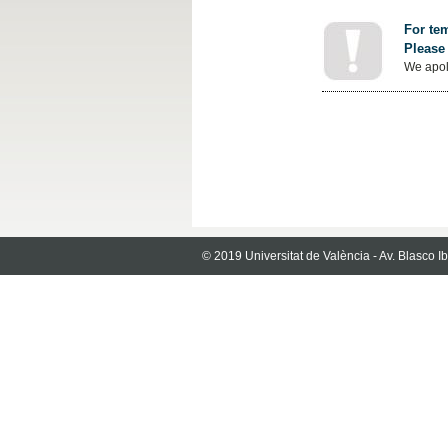
For tem
Please 
We apol
© 2019 Universitat de València - Av. Blasco 