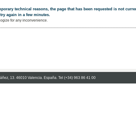
porary technical reasons, the page that has been requested is not curren
try again in a few minutes.
ogize for any inconvenience.
Ibáñez, 13. 46010 Valencia. España. Tel (+34) 963 86 41 00