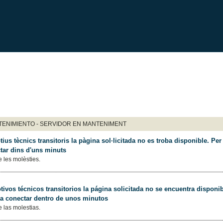
ENIMIENTO - SERVIDOR EN MANTENIMENT
ius tècnics transitoris la pàgina sol·licitada no es troba disponible. Per 
tar dins d'uns minuts
 les molèsties.
ivos técnicos transitorios la página solicitada no se encuentra disponib
 a conectar dentro de unos minutos
 las molestias.