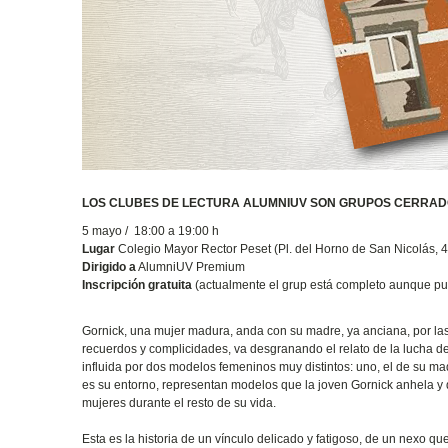
LOS CLUBES DE LECTURA ALUMNIUV SON GRUPOS CERRADOS
5 mayo / 18:00 a 19:00 h
Lugar
Colegio Mayor Rector Peset (Pl. del Horno de San Nicolás, 4 -
Dirigido a
AlumniUV Premium
Inscripción gratuita
(actualmente el grup está completo aunque pue
Gornick, una mujer madura, anda con su madre, ya anciana, por las
recuerdos y complicidades, va desgranando el relato de la lucha d
influida por dos modelos femeninos muy distintos: uno, el de su ma
es su entorno, representan modelos que la joven Gornick anhela y d
mujeres durante el resto de su vida.
Esta es la historia de un vínculo delicado y fatigoso, de un nexo qu