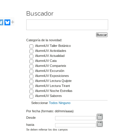
Buscador
Categoría de la novedad:
AlumniUV Taller Botánico
AlumniUV Actividades
AlumniUV Actualidad
AlumniUV Cata
AlumniUV Comparteix
AlumniUV Excursión
AlumniUV Exposiciones
AlumniUV Lectura Quijote
AlumniUV Lectura Tirant
AlumniUV Noche Estrellas
AlumniUV Sabores
Seleccionar
Todos
Ninguno
Por fecha (formato: dd/mm/aaaa)
Desde
hasta
Se deben rellenar los dos campos