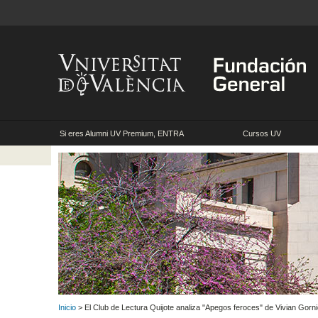
Si eres Alumni UV Premium, ENTRA
Cursos UV
Inicio
> El Club de Lectura Quijote analiza "Apegos feroces" de Vivian Gorn