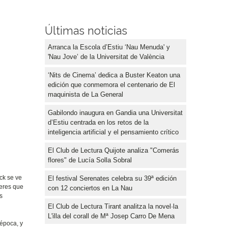
Últimas noticias
Arranca la Escola d’Estiu ‘Nau Menuda' y
'Nau Jove’ de la Universitat de València
‘Nits de Cinema’ dedica a Buster Keaton una
edición que conmemora el centenario de El
maquinista de La General
Gabilondo inaugura en Gandia una Universitat
d’Estiu centrada en los retos de la
inteligencia artificial y el pensamiento crítico
El Club de Lectura Quijote analiza "Comerás
flores" de Lucía Solla Sobral
ck se ve
El festival Serenates celebra su 39ª edición
jeres que
con 12 conciertos en La Nau
s
El Club de Lectura Tirant analitza la novel·la
L'illa del corall de Mª Josep Carro De Mena
 época, y