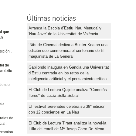
Últimas noticias
Arranca la Escola d’Estiu ‘Nau Menuda' y
al que
'Nau Jove’ de la Universitat de València
án
‘Nits de Cinema’ dedica a Buster Keaton una
edición que conmemora el centenario de El
ición’,
maquinista de La General
tel de
Gabilondo inaugura en Gandia una Universitat
un éxito
d’Estiu centrada en los retos de la
inteligencia artificial y el pensamiento crítico
 desde
El Club de Lectura Quijote analiza "Comerás
flores" de Lucía Solla Sobral
sla
El festival Serenates celebra su 39ª edición
con 12 conciertos en La Nau
urales de
El Club de Lectura Tirant analitza la novel·la
ial.
L'illa del corall de Mª Josep Carro De Mena
 examina