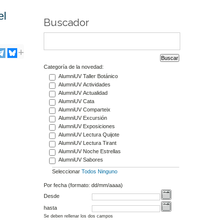
el
Buscador
Categoría de la novedad:
AlumniUV Taller Botánico
AlumniUV Actividades
AlumniUV Actualidad
AlumniUV Cata
AlumniUV Comparteix
AlumniUV Excursión
AlumniUV Exposiciones
AlumniUV Lectura Quijote
AlumniUV Lectura Tirant
AlumniUV Noche Estrellas
AlumniUV Sabores
Seleccionar
Todos
Ninguno
Por fecha (formato: dd/mm/aaaa)
Desde
hasta
Se deben rellenar los dos campos