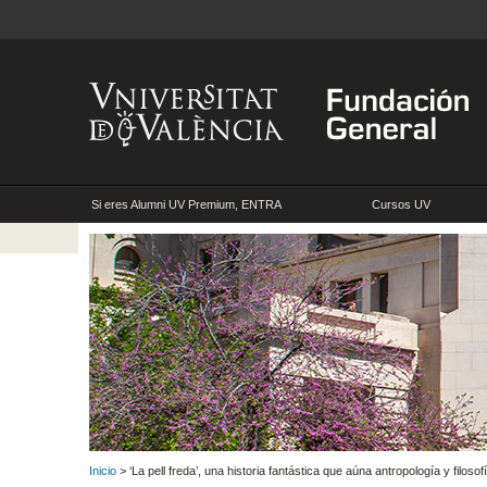
Si eres Alumni UV Premium, ENTRA
Cursos UV
Inicio
> ‘La pell freda’, una historia fantástica que aúna antropología y filoso