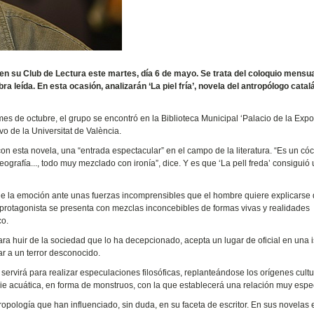
n su Club de Lectura este martes, día 6 de mayo. Se trata del coloquio mensu
 leída. En esta ocasión, analizarán ‘La piel fría’, novela del antropólogo catal
 de octubre, el grupo se encontró en la Biblioteca Municipal ‘Palacio de la Expos
vo de la Universitat de València.
on esta novela, una “entrada espectacular” en el campo de la literatura. “Es un cóc
grafía..., todo muy mezclado con ironía”, dice. Y es que ‘La pell freda’ consiguió 
 de la emoción ante unas fuerzas incomprensibles que el hombre quiere explicarse
 protagonista se presenta con mezclas inconcebibles de formas vivas y realidades
co.
ara huir de la sociedad que lo ha decepcionado, acepta un lugar de oficial en una i
ar a un terror desconocido.
servirá para realizar especulaciones filosóficas, replanteándose los orígenes cult
e acuática, en forma de monstruos, con la que establecerá una relación muy espec
opología que han influenciado, sin duda, en su faceta de escritor. En sus novelas