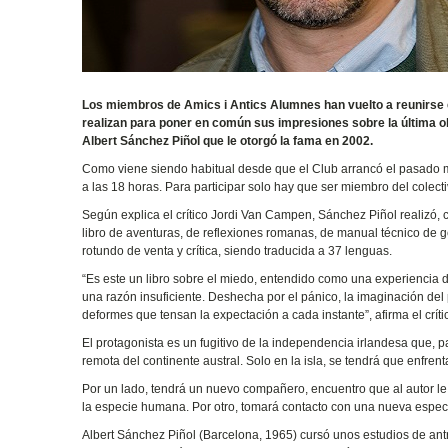
Los miembros de Amics i Antics Alumnes han vuelto a reunirse e
realizan para poner en común sus impresiones sobre la última obra
Albert Sánchez Piñol que le otorgó la fama en 2002.
Como viene siendo habitual desde que el Club arrancó el pasado mes
a las 18 horas. Para participar solo hay que ser miembro del colecti
Según explica el crítico Jordi Van Campen, Sánchez Piñol realizó, c
libro de aventuras, de reflexiones romanas, de manual técnico de geo
rotundo de venta y crítica, siendo traducida a 37 lenguas.
“Es este un libro sobre el miedo, entendido como una experiencia
una razón insuficiente. Deshecha por el pánico, la imaginación del
deformes que tensan la expectación a cada instante”, afirma el críti
El protagonista es un fugitivo de la independencia irlandesa que, p
remota del continente austral. Solo en la isla, se tendrá que enfrent
Por un lado, tendrá un nuevo compañero, encuentro que al autor le 
la especie humana. Por otro, tomará contacto con una nueva especi
Albert Sánchez Piñol (Barcelona, 1965) cursó unos estudios de antr