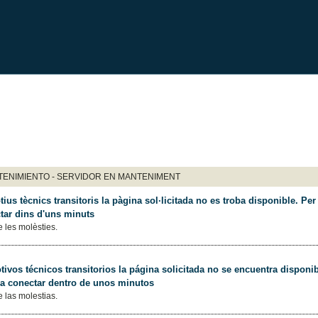
ENIMIENTO - SERVIDOR EN MANTENIMENT
ius tècnics transitoris la pàgina sol·licitada no es troba disponible. Per 
tar dins d'uns minuts
 les molèsties.
ivos técnicos transitorios la página solicitada no se encuentra disponib
 a conectar dentro de unos minutos
 las molestias.