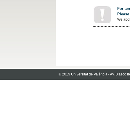
For tem
Please 
We apol
© 2019 Universitat de València - Av. Blasco 