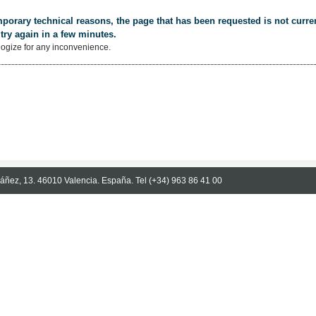
porary technical reasons, the page that has been requested is not curren
try again in a few minutes.
ogize for any inconvenience.
Ibáñez, 13. 46010 Valencia. España. Tel (+34) 963 86 41 00