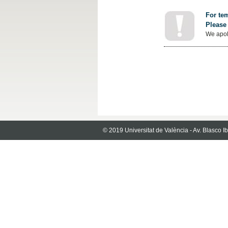
For tem
Please 
We apol
© 2019 Universitat de València - Av. Blasco 