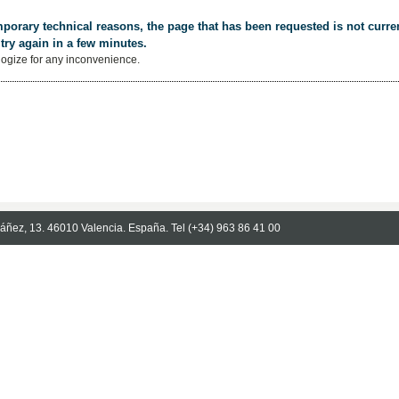
porary technical reasons, the page that has been requested is not curren
try again in a few minutes.
ogize for any inconvenience.
Ibáñez, 13. 46010 Valencia. España. Tel (+34) 963 86 41 00