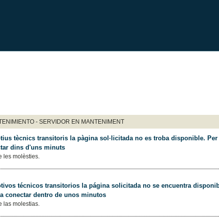
ENIMIENTO - SERVIDOR EN MANTENIMENT
ius tècnics transitoris la pàgina sol·licitada no es troba disponible. Per 
tar dins d'uns minuts
 les molèsties.
ivos técnicos transitorios la página solicitada no se encuentra disponib
 a conectar dentro de unos minutos
 las molestias.