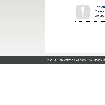
For tem
Please 
We apol
© 2019 Universitat de València - Av. Blasco 