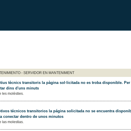
ENIMIENTO - SERVIDOR EN MANTENIMENT
ius tècnics transitoris la pàgina sol·licitada no es troba disponible. Per 
tar dins d'uns minuts
 les molèsties.
ivos técnicos transitorios la página solicitada no se encuentra disponib
 a conectar dentro de unos minutos
 las molestias.