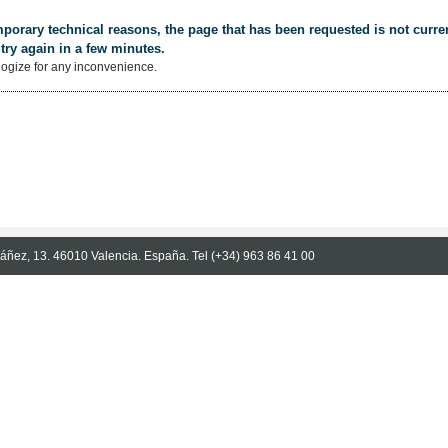
porary technical reasons, the page that has been requested is not curren
try again in a few minutes.
ogize for any inconvenience.
Ibáñez, 13. 46010 Valencia. España. Tel (+34) 963 86 41 00