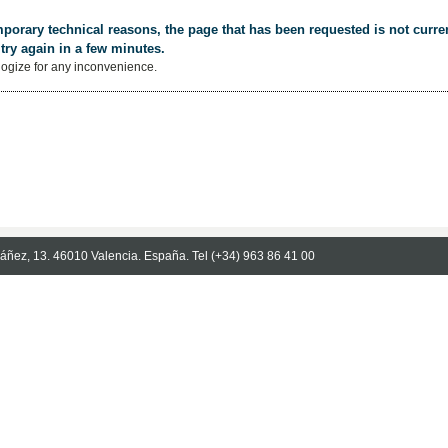
porary technical reasons, the page that has been requested is not curren
try again in a few minutes.
ogize for any inconvenience.
Ibáñez, 13. 46010 Valencia. España. Tel (+34) 963 86 41 00