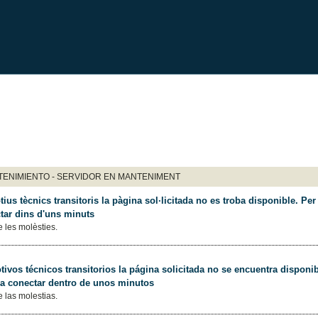
ENIMIENTO - SERVIDOR EN MANTENIMENT
ius tècnics transitoris la pàgina sol·licitada no es troba disponible. Per 
tar dins d'uns minuts
 les molèsties.
ivos técnicos transitorios la página solicitada no se encuentra disponib
 a conectar dentro de unos minutos
 las molestias.