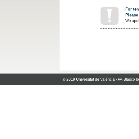
For tem
Please 
We apol
© 2019 Universitat de València - Av. Blasco 