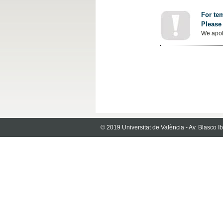
For tem
Please 
We apol
© 2019 Universitat de València - Av. Blasco 