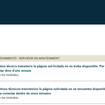
ENIMIENTO - SERVIDOR EN MANTENIMENT
ius tècnics transitoris la pàgina sol·licitada no es troba disponible. Per 
tar dins d'uns minuts
 les molèsties.
ivos técnicos transitorios la página solicitada no se encuentra disponib
 a conectar dentro de unos minutos
 las molestias.