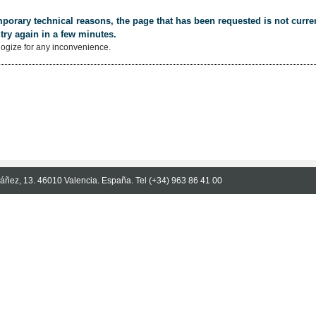
porary technical reasons, the page that has been requested is not curren
try again in a few minutes.
ogize for any inconvenience.
Ibáñez, 13. 46010 Valencia. España. Tel (+34) 963 86 41 00