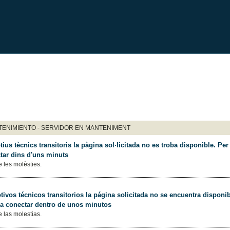
ENIMIENTO - SERVIDOR EN MANTENIMENT
ius tècnics transitoris la pàgina sol·licitada no es troba disponible. Per 
tar dins d'uns minuts
 les molèsties.
ivos técnicos transitorios la página solicitada no se encuentra disponib
 a conectar dentro de unos minutos
 las molestias.