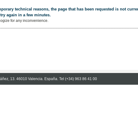
porary technical reasons, the page that has been requested is not curren
try again in a few minutes.
ogize for any inconvenience.
Ibáñez, 13. 46010 Valencia. España. Tel (+34) 963 86 41 00