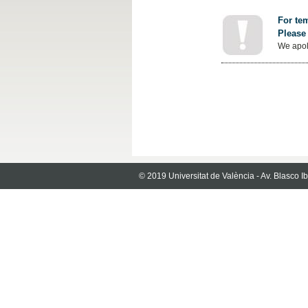
For tem
Please 
We apol
© 2019 Universitat de València - Av. Blasco 