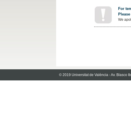
For tem
Please 
We apol
© 2019 Universitat de València - Av. Blasco 