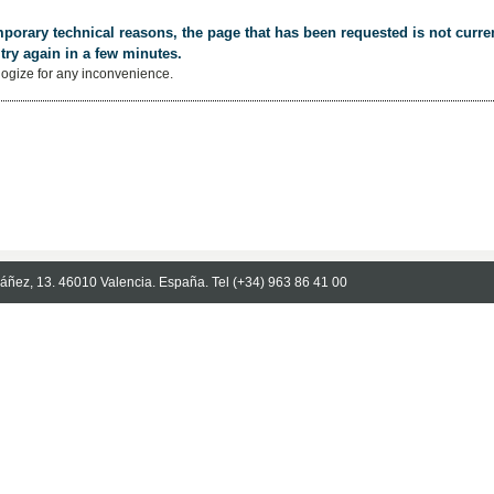
porary technical reasons, the page that has been requested is not curren
try again in a few minutes.
ogize for any inconvenience.
Ibáñez, 13. 46010 Valencia. España. Tel (+34) 963 86 41 00