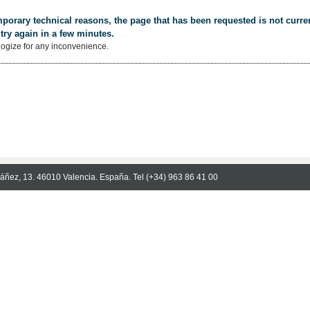
porary technical reasons, the page that has been requested is not curren
try again in a few minutes.
ogize for any inconvenience.
Ibáñez, 13. 46010 Valencia. España. Tel (+34) 963 86 41 00