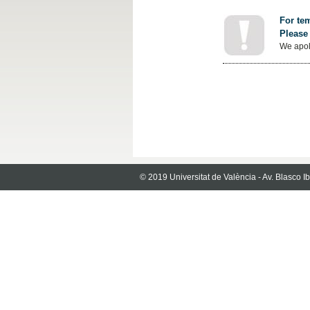
For tem
Please 
We apol
© 2019 Universitat de València - Av. Blasco 