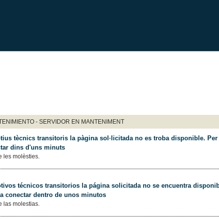
ENIMIENTO - SERVIDOR EN MANTENIMENT
ius tècnics transitoris la pàgina sol·licitada no es troba disponible. Per 
tar dins d'uns minuts
 les molèsties.
ivos técnicos transitorios la página solicitada no se encuentra disponib
 a conectar dentro de unos minutos
 las molestias.