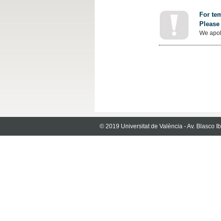
For tem
Please 
We apol
© 2019 Universitat de València - Av. Blasco 