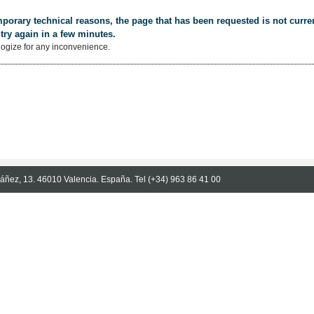
porary technical reasons, the page that has been requested is not curren
try again in a few minutes.
ogize for any inconvenience.
Ibáñez, 13. 46010 Valencia. España. Tel (+34) 963 86 41 00