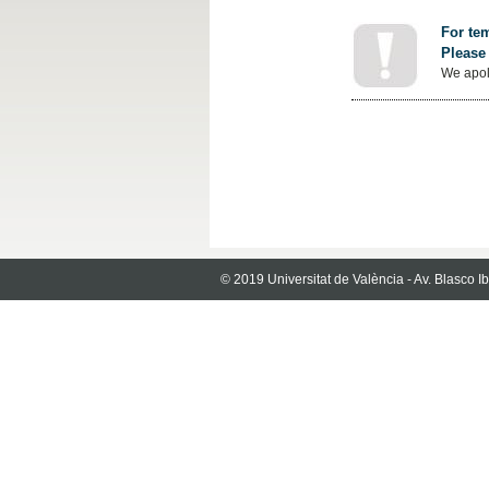
For tem
Please 
We apol
© 2019 Universitat de València - Av. Blasco 