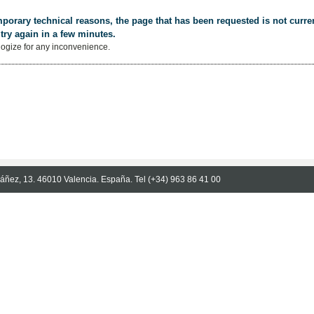
porary technical reasons, the page that has been requested is not curren
try again in a few minutes.
ogize for any inconvenience.
Ibáñez, 13. 46010 Valencia. España. Tel (+34) 963 86 41 00