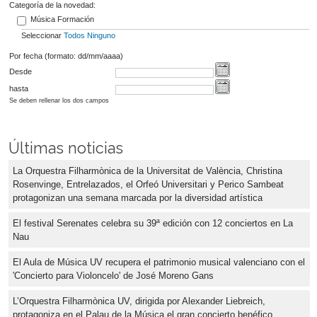
Categoría de la novedad:
Música Formación
Seleccionar
Todos
Ninguno
Por fecha (formato: dd/mm/aaaa)
Desde
hasta
Se deben rellenar los dos campos
Últimas noticias
La Orquestra Filharmònica de la Universitat de València, Christina
Rosenvinge, Entrelazados, el Orfeó Universitari y Perico Sambeat
protagonizan una semana marcada por la diversidad artística
El festival Serenates celebra su 39ª edición con 12 conciertos en La
Nau
El Aula de Música UV recupera el patrimonio musical valenciano con el
'Concierto para Violoncelo' de José Moreno Gans
L’Orquestra Filharmònica UV, dirigida por Alexander Liebreich,
protagoniza en el Palau de la Música el gran concierto benéfico