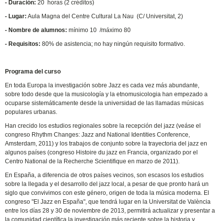
- Duración:
20 horas (2 créditos)
- Lugar:
Aula Magna del Centre Cultural La Nau (C/ Universitat, 2)
- Nombre de alumnos:
mínimo 10 /máximo 80
- Requisitos:
80% de asistencia; no hay ningún requisito formativo.
Programa del curso
En toda Europa la investigación sobre Jazz es cada vez más abundante,
sobre todo desde que la musicología y la etnomusicologia han empezado a
ocuparse sistemáticamente desde la universidad de las llamadas músicas
populares urbanas.
Han crecido los estudios regionales sobre la recepción del jazz (veáse el
congreso Rhythm Changes: Jazz and National Identities Conference,
Amsterdam, 2011) y los trabajos de conjunto sobre la trayectoria del jazz en
algunos países (congreso Histoire du jazz en Francia, organizado por el
Centro National de la Recherche Scientifique en marzo de 2011).
En España, a diferencia de otros países vecinos, son escasos los estudios
sobre la llegada y el desarrollo del jazz local, a pesar de que pronto hará un
siglo que convivimos con este género, origen de toda la música moderna. El
congreso "El Jazz en España", que tendrá lugar en la Universitat de València
entre los días 28 y 30 de noviembre de 2013, permitirá actualizar y presentar a
la comunidad científica la investigación más reciente sobre la historia y