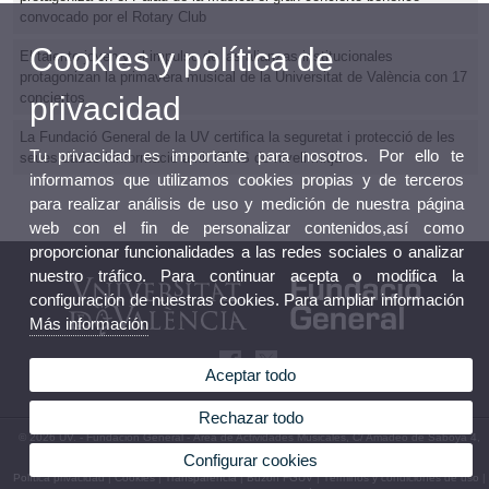
convocado por el Rotary Club
Cookies y política de
El talento joven y el impulso de las alianzas institucionales
protagonizan la primavera musical de la Universitat de València con 17
conciertos
privacidad
La Fundació General de la UV certifica la seguretat i protecció de les
Tu privacidad es importante para nosotros. Por ello te
seues dades i informació amb l’ENS de nivell mitjà
informamos que utilizamos cookies propias y de terceros
para realizar análisis de uso y medición de nuestra página
web con el fin de personalizar contenidos,así como
proporcionar funcionalidades a las redes sociales o analizar
nuestro tráfico. Para continuar acepta o modifica la
configuración de nuestras cookies. Para ampliar información
Más información
Aceptar todo
Rechazar todo
© 2026 UV. - Fundación General - Área de Actividades Musicales, C/ Amadeo de Saboya 4,
4ª, 46010 Valencia. Tel: (+34) 96 398 31 96
Configurar cookies
Política privacidad
|
Cookies
|
Transparencia
|
Buzón FGUV
|
Términos y condiciones de uso
|