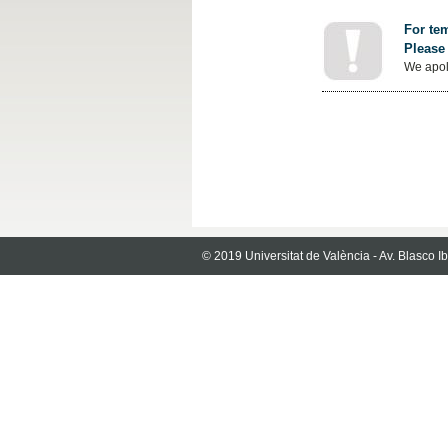
For tem
Please 
We apol
© 2019 Universitat de València - Av. Blasco 