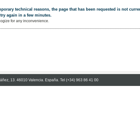
porary technical reasons, the page that has been requested is not curren
try again in a few minutes.
ogize for any inconvenience.
Ibáñez, 13. 46010 Valencia. España. Tel (+34) 963 86 41 00