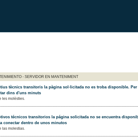
ENIMIENTO - SERVIDOR EN MANTENIMENT
ius tècnics transitoris la pàgina sol·licitada no es troba disponible. Per 
tar dins d'uns minuts
 les molèsties.
ivos técnicos transitorios la página solicitada no se encuentra disponib
 a conectar dentro de unos minutos
 las molestias.