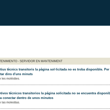
ENIMIENTO - SERVIDOR EN MANTENIMENT
ius tècnics transitoris la pàgina sol·licitada no es troba disponible. Per 
tar dins d'uns minuts
 les molèsties.
ivos técnicos transitorios la página solicitada no se encuentra disponib
 a conectar dentro de unos minutos
 las molestias.