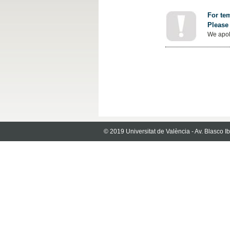
For tem
Please 
We apol
© 2019 Universitat de València - Av. Blasco 