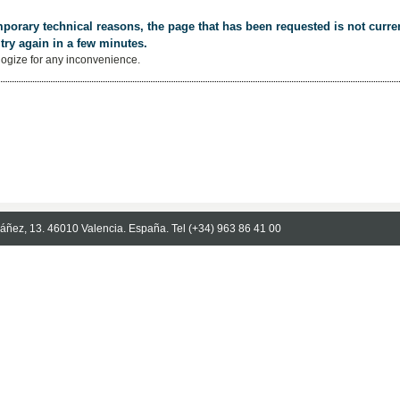
porary technical reasons, the page that has been requested is not curren
try again in a few minutes.
ogize for any inconvenience.
Ibáñez, 13. 46010 Valencia. España. Tel (+34) 963 86 41 00