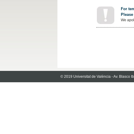
For tem
Please 
We apol
© 2019 Universitat de València - Av. Blasco 