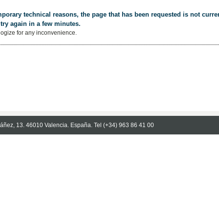
porary technical reasons, the page that has been requested is not curren
try again in a few minutes.
ogize for any inconvenience.
Ibáñez, 13. 46010 Valencia. España. Tel (+34) 963 86 41 00