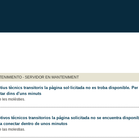
ENIMIENTO - SERVIDOR EN MANTENIMENT
ius tècnics transitoris la pàgina sol·licitada no es troba disponible. Per 
tar dins d'uns minuts
 les molèsties.
ivos técnicos transitorios la página solicitada no se encuentra disponib
 a conectar dentro de unos minutos
 las molestias.