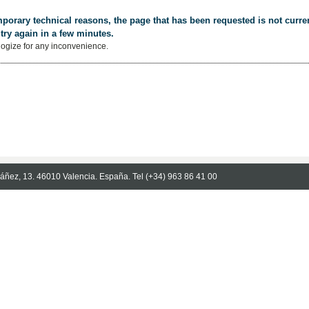
porary technical reasons, the page that has been requested is not curren
try again in a few minutes.
ogize for any inconvenience.
Ibáñez, 13. 46010 Valencia. España. Tel (+34) 963 86 41 00