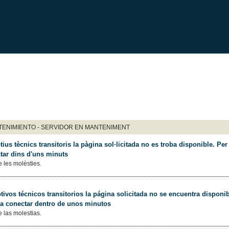
ENIMIENTO - SERVIDOR EN MANTENIMENT
ius tècnics transitoris la pàgina sol·licitada no es troba disponible. Per 
tar dins d'uns minuts
 les molèsties.
ivos técnicos transitorios la página solicitada no se encuentra disponib
 a conectar dentro de unos minutos
 las molestias.