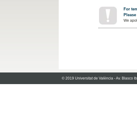
For tem
Please 
We apol
© 2019 Universitat de València - Av. Blasco 