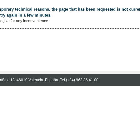
porary technical reasons, the page that has been requested is not curren
try again in a few minutes.
ogize for any inconvenience.
Ibáñez, 13. 46010 Valencia. España. Tel (+34) 963 86 41 00