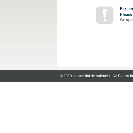
For tem
Please 
We apol
© 2019 Universitat de València - Av. Blasco 