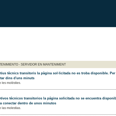
ENIMIENTO - SERVIDOR EN MANTENIMENT
ius tècnics transitoris la pàgina sol·licitada no es troba disponible. Per 
tar dins d'uns minuts
 les molèsties.
ivos técnicos transitorios la página solicitada no se encuentra disponib
 a conectar dentro de unos minutos
 las molestias.