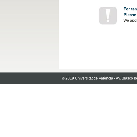
For tem
Please 
We apol
© 2019 Universitat de València - Av. Blasco 