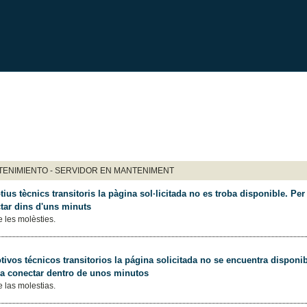
ENIMIENTO - SERVIDOR EN MANTENIMENT
ius tècnics transitoris la pàgina sol·licitada no es troba disponible. Per 
tar dins d'uns minuts
 les molèsties.
ivos técnicos transitorios la página solicitada no se encuentra disponib
 a conectar dentro de unos minutos
 las molestias.