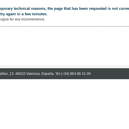
porary technical reasons, the page that has been requested is not curren
try again in a few minutes.
ogize for any inconvenience.
Ibáñez, 13. 46010 Valencia. España. Tel (+34) 963 86 41 00