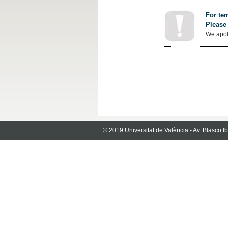
For tem
Please 
We apol
© 2019 Universitat de València - Av. Blasco 