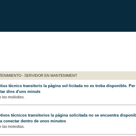
ENIMIENTO - SERVIDOR EN MANTENIMENT
ius tècnics transitoris la pàgina sol·licitada no es troba disponible. Per 
tar dins d'uns minuts
 les molèsties.
ivos técnicos transitorios la página solicitada no se encuentra disponib
 a conectar dentro de unos minutos
 las molestias.