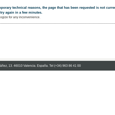
porary technical reasons, the page that has been requested is not curren
try again in a few minutes.
ogize for any inconvenience.
Ibáñez, 13. 46010 Valencia. España. Tel (+34) 963 86 41 00