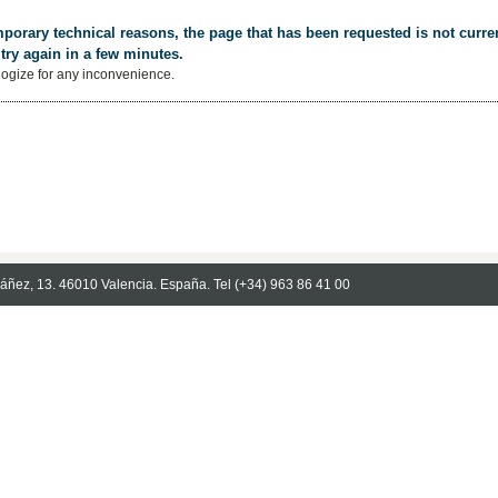
porary technical reasons, the page that has been requested is not curren
try again in a few minutes.
ogize for any inconvenience.
Ibáñez, 13. 46010 Valencia. España. Tel (+34) 963 86 41 00