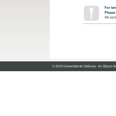
For tem
Please 
We apol
© 2019 Universitat de València - Av. Blasco 