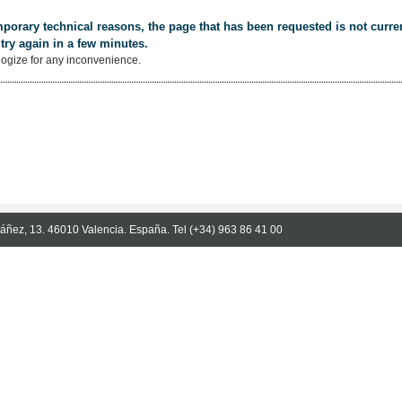
porary technical reasons, the page that has been requested is not curren
try again in a few minutes.
ogize for any inconvenience.
Ibáñez, 13. 46010 Valencia. España. Tel (+34) 963 86 41 00