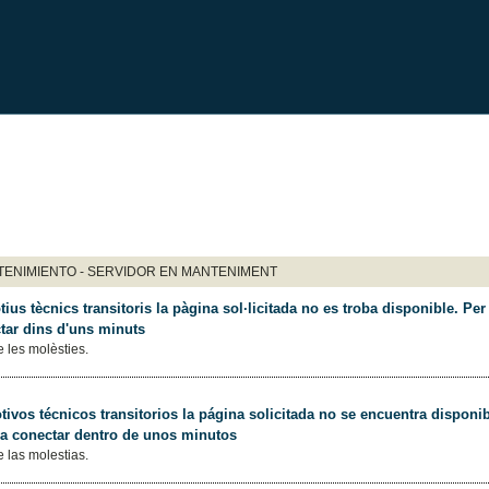
ENIMIENTO - SERVIDOR EN MANTENIMENT
ius tècnics transitoris la pàgina sol·licitada no es troba disponible. Per 
tar dins d'uns minuts
 les molèsties.
ivos técnicos transitorios la página solicitada no se encuentra disponib
 a conectar dentro de unos minutos
 las molestias.