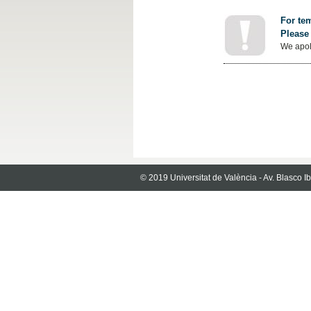
For tem
Please 
We apol
© 2019 Universitat de València - Av. Blasco 