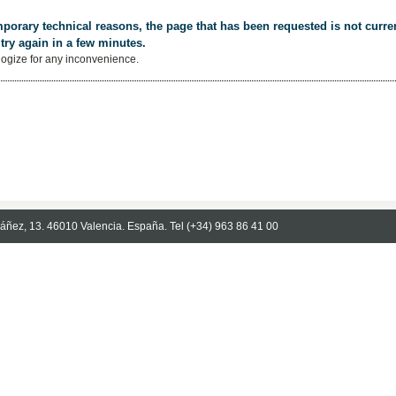
porary technical reasons, the page that has been requested is not curren
try again in a few minutes.
ogize for any inconvenience.
Ibáñez, 13. 46010 Valencia. España. Tel (+34) 963 86 41 00