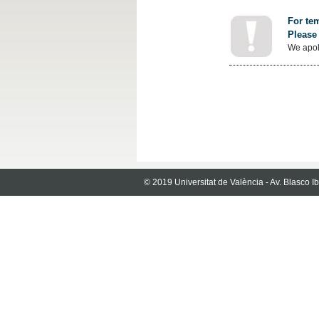
For tem
Please 
We apol
© 2019 Universitat de València - Av. Blasco 