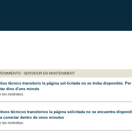
ENIMIENTO - SERVIDOR EN MANTENIMENT
ius tècnics transitoris la pàgina sol·licitada no es troba disponible. Per 
tar dins d'uns minuts
 les molèsties.
ivos técnicos transitorios la página solicitada no se encuentra disponib
 a conectar dentro de unos minutos
 las molestias.