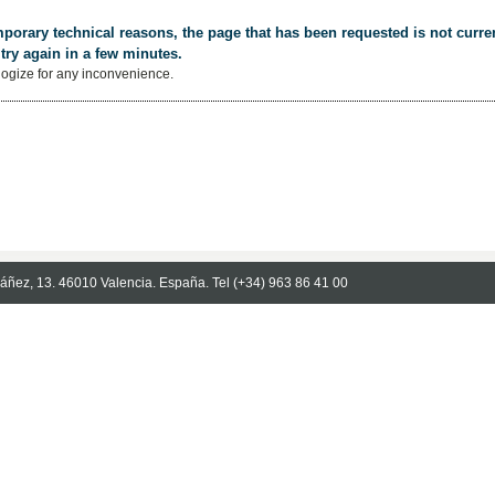
porary technical reasons, the page that has been requested is not curren
try again in a few minutes.
ogize for any inconvenience.
Ibáñez, 13. 46010 Valencia. España. Tel (+34) 963 86 41 00