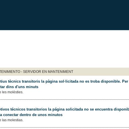
ENIMIENTO - SERVIDOR EN MANTENIMENT
ius tècnics transitoris la pàgina sol·licitada no es troba disponible. Per 
tar dins d'uns minuts
 les molèsties.
ivos técnicos transitorios la página solicitada no se encuentra disponib
 a conectar dentro de unos minutos
 las molestias.