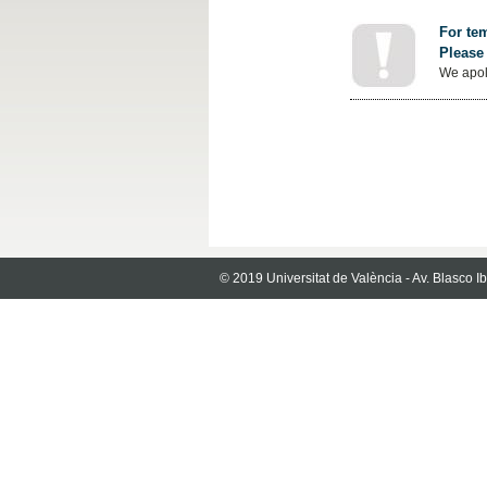
For tem
Please 
We apol
© 2019 Universitat de València - Av. Blasco 