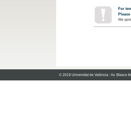
For tem
Please 
We apol
© 2019 Universitat de València - Av. Blasco 