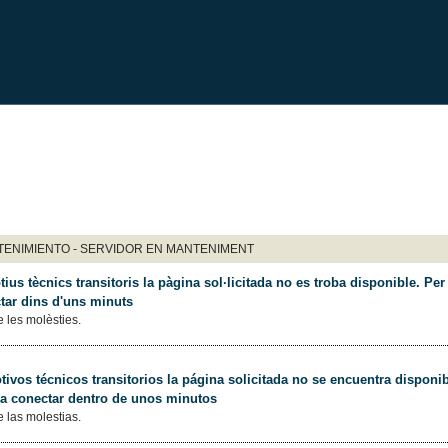
ENIMIENTO - SERVIDOR EN MANTENIMENT
ius tècnics transitoris la pàgina sol·licitada no es troba disponible. Per 
tar dins d'uns minuts
 les molèsties.
ivos técnicos transitorios la página solicitada no se encuentra disponib
 a conectar dentro de unos minutos
 las molestias.