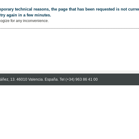
porary technical reasons, the page that has been requested is not curren
try again in a few minutes.
ogize for any inconvenience.
Ibáñez, 13. 46010 Valencia. España. Tel (+34) 963 86 41 00