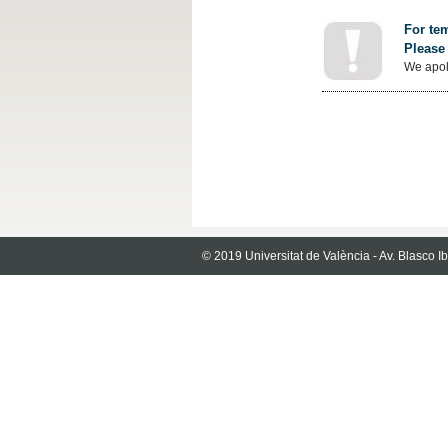
For tem
Please 
We apol
© 2019 Universitat de València - Av. Blasco 