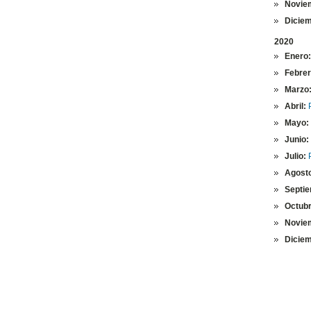
Novie
Diciem
2020
Enero
Febrer
Marzo
Abril:
Mayo:
Junio:
Julio:
Agost
Septi
Octub
Novie
Diciem