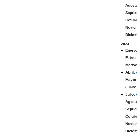
Agost
Septie
Octubr
Novie
Diciem
2024
Enero:
Febrer
Marzo
Abril:
Mayo:
Junio:
Julio:
Agost
Septie
Octubr
Novie
Diciem