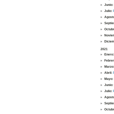
Junio:
Julio:
Agost
Septie
Octubr
Novie
Diciem
2021
Enero:
Febre
Marzo
Abril:
Mayo:
Junio:
Julio:
Agost
Septie
Octubr