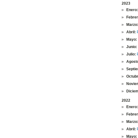
2023
Enero:
Febre
Marzo
Abril:
Mayo:
Junio:
Julio:
Agost
Septie
Octubr
Novie
Diciem
2022
Enero:
Febre
Marzo
Abril:
Mayo: