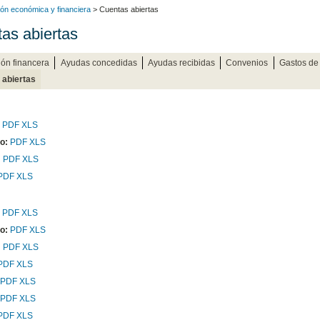
ión económica y financiera
> Cuentas abiertas
as abiertas
ión financera
Ayudas concedidas
Ayudas recibidas
Convenios
Gastos de 
 abiertas
PDF
XLS
o:
PDF
XLS
:
PDF
XLS
PDF
XLS
PDF
XLS
o:
PDF
XLS
:
PDF
XLS
PDF
XLS
PDF
XLS
PDF
XLS
PDF
XLS