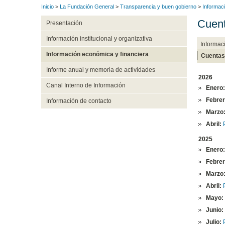
Inicio
>
La Fundación General
>
Transparencia y buen gobierno
>
Informac
Cuent
Presentación
Información institucional y organizativa
Informac
Información económica y financiera
Cuentas
Informe anual y memoria de actividades
2026
Canal Interno de Información
Enero:
Febrer
Información de contacto
Marzo
Abril:
2025
Enero:
Febrer
Marzo
Abril:
Mayo:
Junio:
Julio: