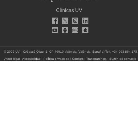
Clínicas UV
© 2026 UV. - C/Gascó Oliag, 1. CP 46010 València (València, España) Telf. +34 963 864 175
Aviso legal
|
Accesibilidad
|
Política privacidad
|
Cookies
|
Transparencia
|
Buzón de contacto