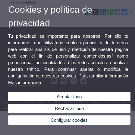
de cada clínica.
Cookies y política de
privacidad
Tu privacidad es importante para nosotros. Por ello te
informamos que utilizamos cookies propias y de terceros
para realizar análisis de uso y medición de nuestra página
web con el fin de personalizar contenidos,así como
Clínicas UV
proporcionar funcionalidades a las redes sociales o analizar
nuestro tráfico. Para continuar acepta o modifica la
configuración de nuestras cookies. Para ampliar información
Más información
Aceptar todo
© 2026 UV. - C/Gascó Oliag, 1. CP 46010 València (València, España) Telf. +34 963 864 175
Rechazar todo
Aviso legal
|
Accesibilidad
|
Política privacidad
|
Cookies
|
Transparencia
|
Buzón de contacto
Configurar cookies