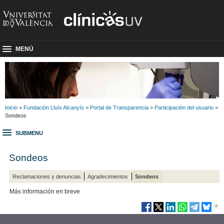
MENÚ
Inicio
>
Fundación Lluís Alcanyís
>
Portal de Transparencia
>
Participación del usuario
>
Sondeos
SUBMENU
Sondeos
Reclamaciones y denuncias
Agradecimientos
Sondeos
Más información en breve