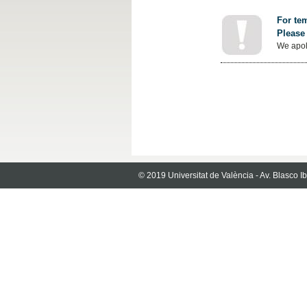
For tem
Please 
We apol
© 2019 Universitat de València - Av. Blasco 