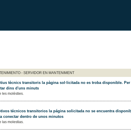
ENIMIENTO - SERVIDOR EN MANTENIMENT
ius tècnics transitoris la pàgina sol·licitada no es troba disponible. Per 
tar dins d'uns minuts
 les molèsties.
ivos técnicos transitorios la página solicitada no se encuentra disponib
 a conectar dentro de unos minutos
 las molestias.