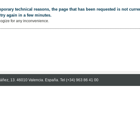
porary technical reasons, the page that has been requested is not curren
try again in a few minutes.
ogize for any inconvenience.
Ibáñez, 13. 46010 Valencia. España. Tel (+34) 963 86 41 00