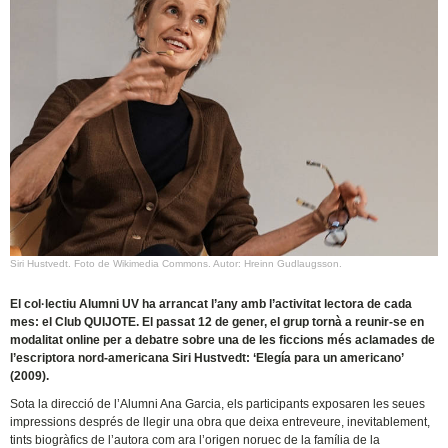
Siri Hustvedt. Foto de Wikimedia Commons. Autor: Hreinn Gudlaugsson.
El col·lectiu Alumni UV ha arrancat l’any amb l’activitat lectora de cada
mes: el Club QUIJOTE. El passat 12 de gener, el grup tornà a reunir-se en
modalitat online per a debatre sobre una de les ficcions més aclamades de
l’escriptora nord-americana Siri Hustvedt: ‘Elegía para un americano’
(2009).
Sota la direcció de l’Alumni Ana Garcia, els participants exposaren les seues
impressions després de llegir una obra que deixa entreveure, inevitablement,
tints biogràfics de l’autora com ara l’origen noruec de la família de la