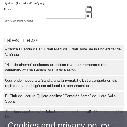
By date: (format: dd/mm/yyyy)
From
to
Both fields must be filled
Latest news
Arranca l’Escola d’Estiu ‘Nau Menuda' i 'Nau Jove’ de la Universitat de
València
“Nits de cinema” dedicates an edition that commemorates the
centenary of The General to Buster Keaton
Gabilondo inaugura a Gandia una Universitat d’Estiu centrada en els
reptes de la intel·ligència artificial i el pensament crític
El Club de Lectura Quijote analitza "Comerás flores" de Lucía Solla
Sobral
The Serenade festival celebrates its 39th edition with 12 concerts at La
Nau
Cookies and privacy policy