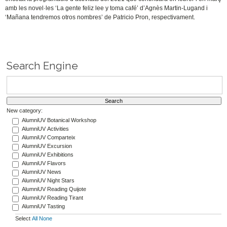
amb les novel·les ‘La gente feliz lee y toma café’ d’Agnès Martin-Lugand i
‘Mañana tendremos otros nombres’ de Patricio Pron, respectivament.
Search Engine
New category:
AlumniUV Botanical Workshop
AlumniUV Activities
AlumniUV Comparteix
AlumniUV Excursion
AlumniUV Exhibitions
AlumniUV Flavors
AlumniUV News
AlumniUV Night Stars
AlumniUV Reading Quijote
AlumniUV Reading Tirant
AlumniUV Tasting
Select
All
None