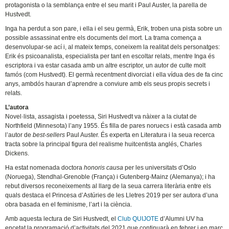
protagonista o la semblança entre el seu marit i Paul Auster, la parella de
Hustvedt.
Inga ha perdut a son pare, i ella i el seu germà, Erik, troben una pista sobre un
possible assassinat entre els documents del mort. La trama comença a
desenvolupar-se ací i, al mateix temps, coneixem la realitat dels personatges:
Erik és psicoanalista, especialista per tant en escoltar relats, mentre Inga és
escriptora i va estar casada amb un altre escriptor, un autor de culte molt
famós (com Hustvedt). El germà recentment divorciat i ella vídua des de fa cinc
anys, ambdós hauran d’aprendre a conviure amb els seus propis secrets i
relats.
L’autora
Novel·lista, assagista i poetessa, Siri Hustvedt va nàixer a la ciutat de
Northfield (Minnesota) l’any 1955. És filla de pares noruecs i està casada amb
l’autor de
best-sellers
Paul Auster. És experta en Literatura i la seua recerca
tracta sobre la principal figura del realisme huitcentista anglés, Charles
Dickens.
Ha estat nomenada doctora
honoris causa
per les universitats d’Oslo
(Noruega), Stendhal-Grenoble (França) i Gutenberg-Mainz (Alemanya); i ha
rebut diversos reconeixements al llarg de la seua carrera literària entre els
quals destaca el Princesa d’Astúries de les Lletres 2019 per ser autora d’una
obra basada en el feminisme, l’art i la ciència.
Amb aquesta lectura de Siri Hustvedt, el
Club QUIJOTE
d’Alumni UV ha
encetat la programació d’activitats del 2021 que continuarà en febrer i en març