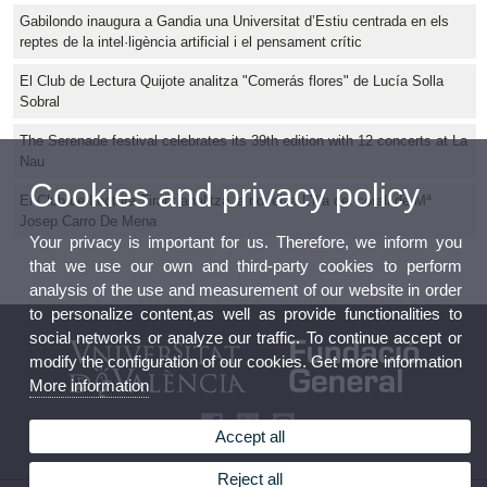
Gabilondo inaugura a Gandia una Universitat d’Estiu centrada en els
reptes de la intel·ligència artificial i el pensament crític
El Club de Lectura Quijote analitza "Comerás flores" de Lucía Solla
Sobral
The Serenade festival celebrates its 39th edition with 12 concerts at La
Nau
Cookies and privacy policy
El Club de Lectura Tirant analitza la novel·la L'illa del corall de Mª
Josep Carro De Mena
Your privacy is important for us. Therefore, we inform you
that we use our own and third-party cookies to perform
analysis of the use and measurement of our website in order
to personalize content,as well as provide functionalities to
social networks or analyze our traffic. To continue accept or
modify the configuration of our cookies. Get more information
More information
Accept all
Reject all