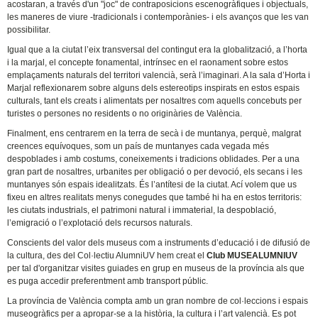
acostaran, a través d'un "joc" de contraposicions escenogràfiques i objectuals,
les maneres de viure -tradicionals i contemporànies- i els avanços que les van
possibilitar.
Igual que a la ciutat l’eix transversal del contingut era la globalització, a l’horta
i la marjal, el concepte fonamental, intrínsec en el raonament sobre estos
emplaçaments naturals del territori valencià, serà l’imaginari. A la sala d’Horta i
Marjal reflexionarem sobre alguns dels estereotips inspirats en estos espais
culturals, tant els creats i alimentats per nosaltres com aquells concebuts per
turistes o persones no residents o no originàries de València.
Finalment, ens centrarem en la terra de secà i de muntanya, perquè, malgrat
creences equívoques, som un país de muntanyes cada vegada més
despoblades i amb costums, coneixements i tradicions oblidades. Per a una
gran part de nosaltres, urbanites per obligació o per devoció, els secans i les
muntanyes són espais idealitzats. És l’antítesi de la ciutat. Ací volem que us
fixeu en altres realitats menys conegudes que també hi ha en estos territoris:
les ciutats industrials, el patrimoni natural i immaterial, la despoblació,
l’emigració o l’explotació dels recursos naturals.
Conscients del valor dels museus com a instruments d’educació i de difusió de
la cultura, des del Col·lectiu AlumniUV hem creat el
Club MUSEALUMNIUV
per tal d'organitzar visites guiades en grup en museus de la província als que
es puga accedir preferentment amb transport públic.
La província de València compta amb un gran nombre de col·leccions i espais
museogràfics per a apropar-se a la història, la cultura i l’art valencià. Es pot