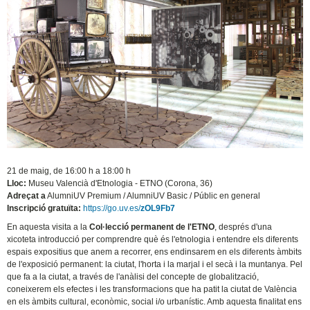
21 de maig, de 16:00 h a 18:00 h
Lloc:
Museu Valencià d'Etnologia - ETNO (Corona, 36)
Adreçat a
AlumniUV Premium / AlumniUV Basic / Públic en general
Inscripció gratuïta:
https://go.uv.es/
zOL9Fb7
En aquesta visita a la
Col·lecció permanent de l'ETNO
, després d'una
xicoteta introducció per comprendre què és l'etnologia i entendre els diferents
espais expositius que anem a recorrer, ens endinsarem en els diferents àmbits
de l'exposició permanent: la ciutat, l'horta i la marjal i el secà i la muntanya. Pel
que fa a la ciutat, a través de l'anàlisi del concepte de globalització,
coneixerem els efectes i les transformacions que ha patit la ciutat de València
en els àmbits cultural, econòmic, social i/o urbanístic. Amb aquesta finalitat ens