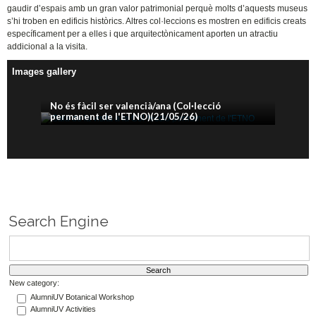
gaudir d’espais amb un gran valor patrimonial perquè molts d’aquests museus
s’hi troben en edificis històrics. Altres col·leccions es mostren en edificis creats
específicament per a elles i que arquitectònicament aporten un atractiu
addicional a la visita.
Images gallery
No és fàcil ser valencià/ana (Col·lecció
permanent de l'ETNO)(21/05/26)
Search Engine
New category:
AlumniUV Botanical Workshop
AlumniUV Activities