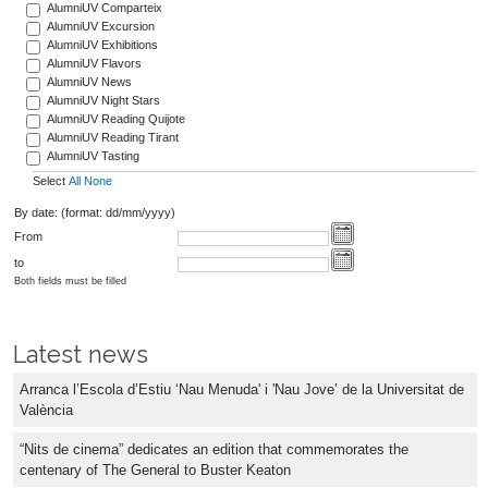
AlumniUV Comparteix
AlumniUV Excursion
AlumniUV Exhibitions
AlumniUV Flavors
AlumniUV News
AlumniUV Night Stars
AlumniUV Reading Quijote
AlumniUV Reading Tirant
AlumniUV Tasting
Select
All
None
By date: (format: dd/mm/yyyy)
From
to
Both fields must be filled
Latest news
Arranca l’Escola d’Estiu ‘Nau Menuda' i 'Nau Jove’ de la Universitat de
València
“Nits de cinema” dedicates an edition that commemorates the
centenary of The General to Buster Keaton