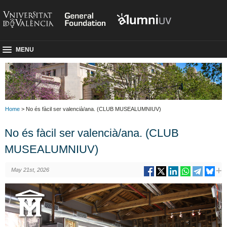
MENU
Home
> No és fàcil ser valencià/ana. (CLUB MUSEALUMNIUV)
No és fàcil ser valencià/ana. (CLUB
MUSEALUMNIUV)
May 21st, 2026