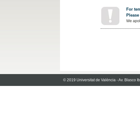
For tem
Please 
We apol
© 2019 Universitat de València - Av. Blasco 