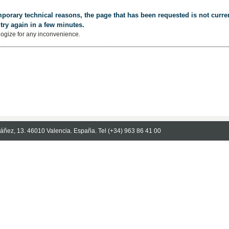
porary technical reasons, the page that has been requested is not curren
try again in a few minutes.
ogize for any inconvenience.
Ibáñez, 13. 46010 Valencia. España. Tel (+34) 963 86 41 00