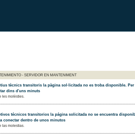
ENIMIENTO - SERVIDOR EN MANTENIMENT
ius tècnics transitoris la pàgina sol·licitada no es troba disponible. Per 
tar dins d'uns minuts
 les molèsties.
ivos técnicos transitorios la página solicitada no se encuentra disponib
 a conectar dentro de unos minutos
 las molestias.