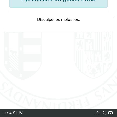
Disculpe les molèsties.
Carta de
Norm
Bú
©24 SIUV