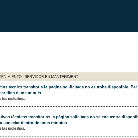
ENIMIENTO - SERVIDOR EN MANTENIMENT
ius tècnics transitoris la pàgina sol·licitada no es troba disponible. Per 
tar dins d'uns minuts
 les molèsties.
ivos técnicos transitorios la página solicitada no se encuentra disponib
 a conectar dentro de unos minutos
 las molestias.