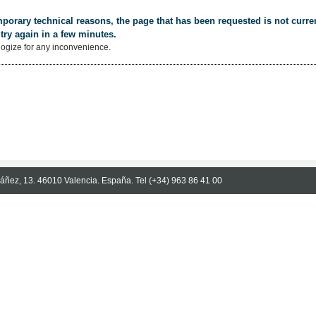
porary technical reasons, the page that has been requested is not curren
try again in a few minutes.
ogize for any inconvenience.
Ibáñez, 13. 46010 Valencia. España. Tel (+34) 963 86 41 00