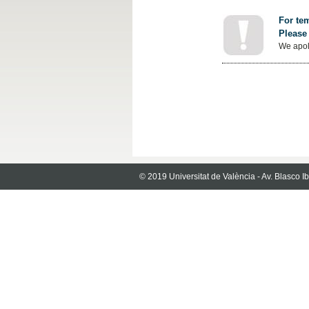
For tem
Please 
We apol
© 2019 Universitat de València - Av. Blasco 