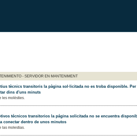
ENIMIENTO - SERVIDOR EN MANTENIMENT
ius tècnics transitoris la pàgina sol·licitada no es troba disponible. Per 
tar dins d'uns minuts
 les molèsties.
ivos técnicos transitorios la página solicitada no se encuentra disponib
 a conectar dentro de unos minutos
 las molestias.