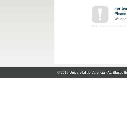
For tem
Please 
We apol
© 2019 Universitat de València - Av. Blasco 