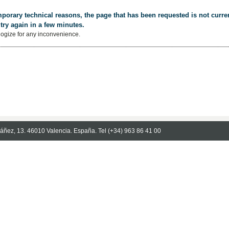
porary technical reasons, the page that has been requested is not curren
try again in a few minutes.
ogize for any inconvenience.
Ibáñez, 13. 46010 Valencia. España. Tel (+34) 963 86 41 00