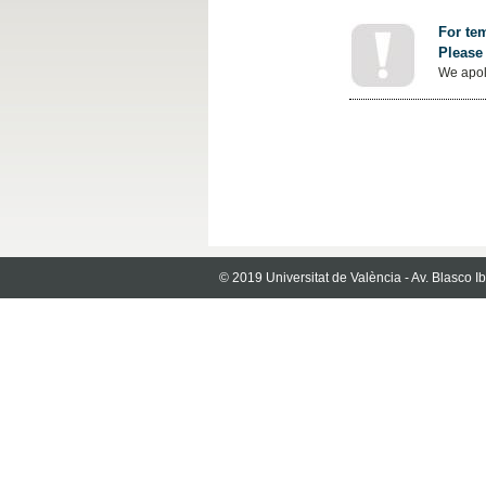
For tem
Please 
We apol
© 2019 Universitat de València - Av. Blasco 