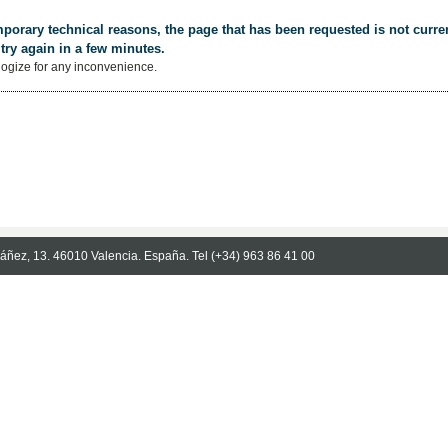
porary technical reasons, the page that has been requested is not curren
try again in a few minutes.
ogize for any inconvenience.
Ibáñez, 13. 46010 Valencia. España. Tel (+34) 963 86 41 00