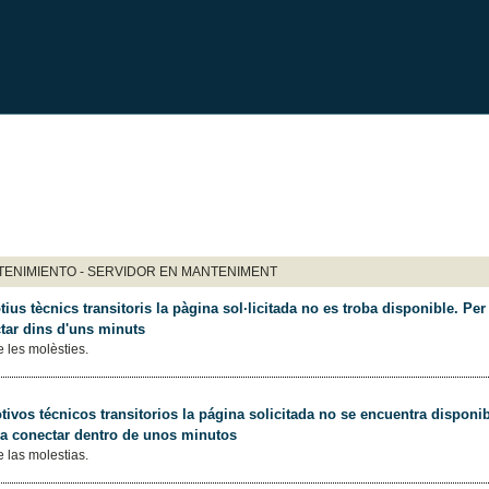
ENIMIENTO - SERVIDOR EN MANTENIMENT
ius tècnics transitoris la pàgina sol·licitada no es troba disponible. Per 
tar dins d'uns minuts
 les molèsties.
ivos técnicos transitorios la página solicitada no se encuentra disponib
 a conectar dentro de unos minutos
 las molestias.