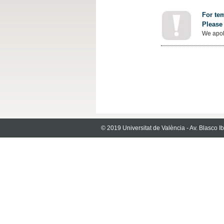
For tem
Please 
We apol
© 2019 Universitat de València - Av. Blasco 