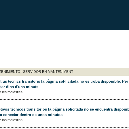
ENIMIENTO - SERVIDOR EN MANTENIMENT
ius tècnics transitoris la pàgina sol·licitada no es troba disponible. Per 
tar dins d'uns minuts
 les molèsties.
ivos técnicos transitorios la página solicitada no se encuentra disponib
 a conectar dentro de unos minutos
 las molestias.