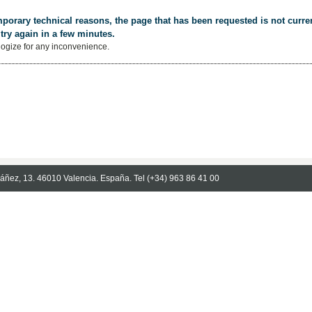
porary technical reasons, the page that has been requested is not curren
try again in a few minutes.
ogize for any inconvenience.
Ibáñez, 13. 46010 Valencia. España. Tel (+34) 963 86 41 00