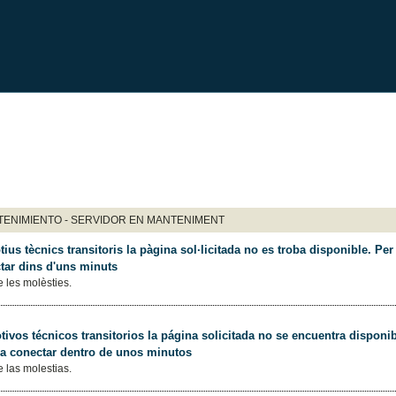
ENIMIENTO - SERVIDOR EN MANTENIMENT
ius tècnics transitoris la pàgina sol·licitada no es troba disponible. Per 
tar dins d'uns minuts
 les molèsties.
ivos técnicos transitorios la página solicitada no se encuentra disponib
 a conectar dentro de unos minutos
 las molestias.