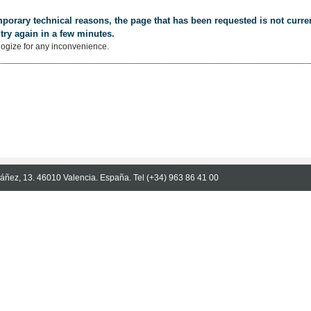
porary technical reasons, the page that has been requested is not curren
try again in a few minutes.
ogize for any inconvenience.
Ibáñez, 13. 46010 Valencia. España. Tel (+34) 963 86 41 00