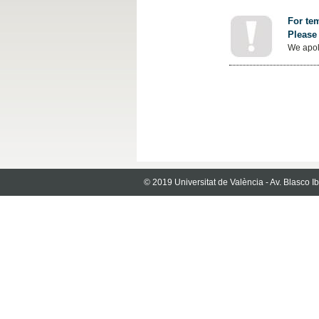
For tem
Please 
We apol
© 2019 Universitat de València - Av. Blasco 