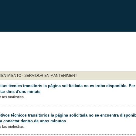
ENIMIENTO - SERVIDOR EN MANTENIMENT
ius tècnics transitoris la pàgina sol·licitada no es troba disponible. Per 
tar dins d'uns minuts
 les molèsties.
ivos técnicos transitorios la página solicitada no se encuentra disponib
 a conectar dentro de unos minutos
 las molestias.