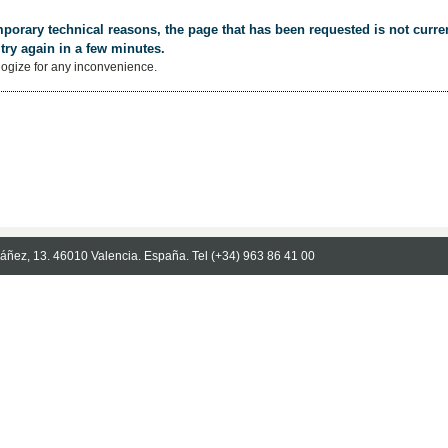
porary technical reasons, the page that has been requested is not curren
try again in a few minutes.
ogize for any inconvenience.
Ibáñez, 13. 46010 Valencia. España. Tel (+34) 963 86 41 00