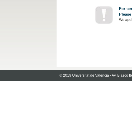
For tem
Please 
We apol
© 2019 Universitat de València - Av. Blasco 