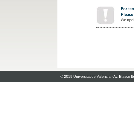
For tem
Please 
We apol
© 2019 Universitat de València - Av. Blasco 