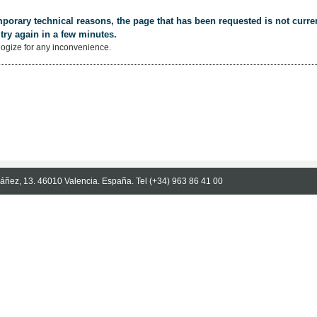
porary technical reasons, the page that has been requested is not curren
try again in a few minutes.
ogize for any inconvenience.
Ibáñez, 13. 46010 Valencia. España. Tel (+34) 963 86 41 00