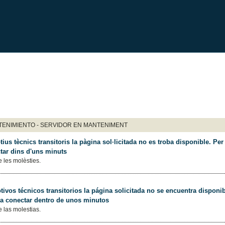
ENIMIENTO - SERVIDOR EN MANTENIMENT
ius tècnics transitoris la pàgina sol·licitada no es troba disponible. Per 
tar dins d'uns minuts
 les molèsties.
ivos técnicos transitorios la página solicitada no se encuentra disponib
 a conectar dentro de unos minutos
 las molestias.