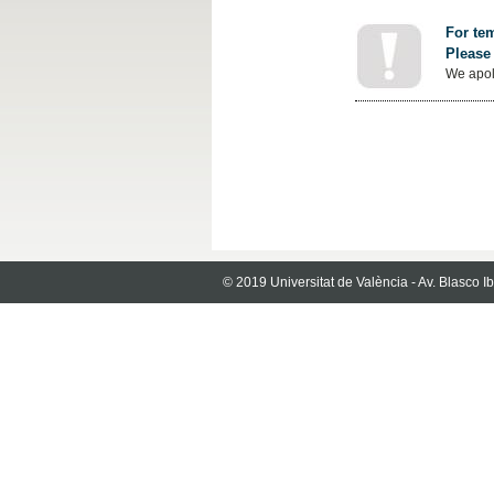
For tem
Please 
We apol
© 2019 Universitat de València - Av. Blasco 