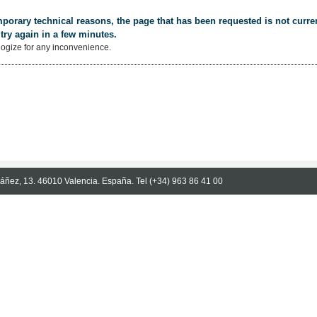
porary technical reasons, the page that has been requested is not curren
try again in a few minutes.
ogize for any inconvenience.
Ibáñez, 13. 46010 Valencia. España. Tel (+34) 963 86 41 00