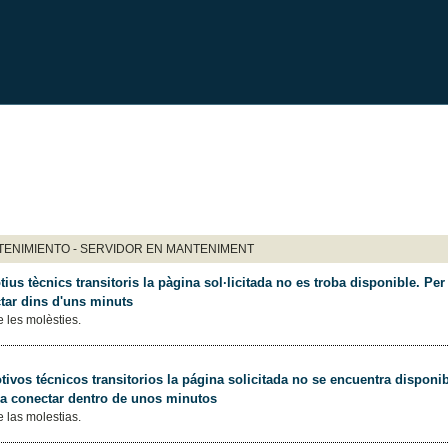
ENIMIENTO - SERVIDOR EN MANTENIMENT
ius tècnics transitoris la pàgina sol·licitada no es troba disponible. Per 
tar dins d'uns minuts
 les molèsties.
ivos técnicos transitorios la página solicitada no se encuentra disponib
 a conectar dentro de unos minutos
 las molestias.