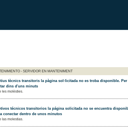
ENIMIENTO - SERVIDOR EN MANTENIMENT
ius tècnics transitoris la pàgina sol·licitada no es troba disponible. Per 
tar dins d'uns minuts
 les molèsties.
ivos técnicos transitorios la página solicitada no se encuentra disponib
 a conectar dentro de unos minutos
 las molestias.