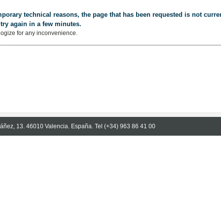
porary technical reasons, the page that has been requested is not curren
try again in a few minutes.
ogize for any inconvenience.
Ibáñez, 13. 46010 Valencia. España. Tel (+34) 963 86 41 00