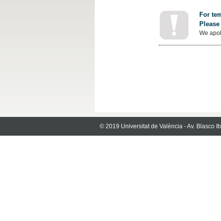
For tem
Please 
We apol
© 2019 Universitat de València - Av. Blasco 