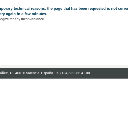
porary technical reasons, the page that has been requested is not curren
try again in a few minutes.
ogize for any inconvenience.
Ibáñez, 13. 46010 Valencia. España. Tel (+34) 963 86 41 00