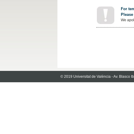
For tem
Please 
We apol
© 2019 Universitat de València - Av. Blasco 