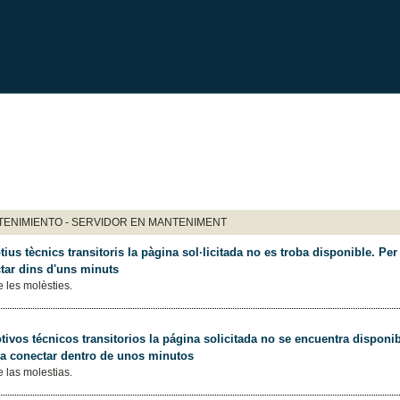
ENIMIENTO - SERVIDOR EN MANTENIMENT
ius tècnics transitoris la pàgina sol·licitada no es troba disponible. Per 
tar dins d'uns minuts
 les molèsties.
ivos técnicos transitorios la página solicitada no se encuentra disponib
 a conectar dentro de unos minutos
 las molestias.