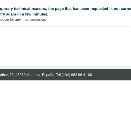
porary technical reasons, the page that has been requested is not curren
try again in a few minutes.
ogize for any inconvenience.
Ibáñez, 13. 46010 Valencia. España. Tel (+34) 963 86 41 00