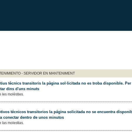
ENIMIENTO - SERVIDOR EN MANTENIMENT
ius tècnics transitoris la pàgina sol·licitada no es troba disponible. Per 
tar dins d'uns minuts
 les molèsties.
ivos técnicos transitorios la página solicitada no se encuentra disponib
 a conectar dentro de unos minutos
 las molestias.