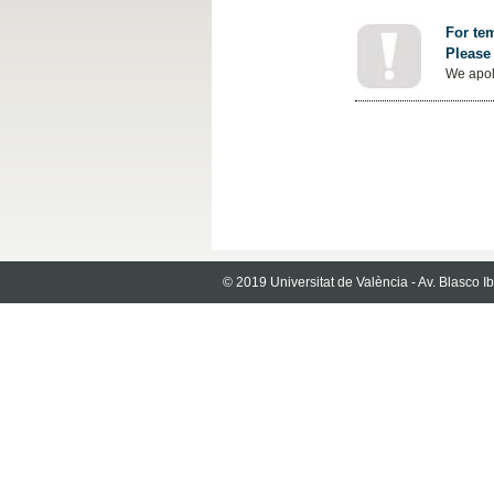
For tem
Please 
We apol
© 2019 Universitat de València - Av. Blasco 