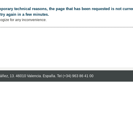
porary technical reasons, the page that has been requested is not curren
try again in a few minutes.
ogize for any inconvenience.
Ibáñez, 13. 46010 Valencia. España. Tel (+34) 963 86 41 00