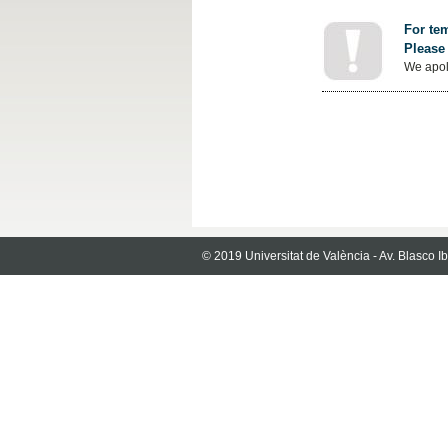
For tem
Please 
We apol
© 2019 Universitat de València - Av. Blasco 