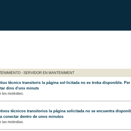
ENIMIENTO - SERVIDOR EN MANTENIMENT
ius tècnics transitoris la pàgina sol·licitada no es troba disponible. Per 
tar dins d'uns minuts
 les molèsties.
ivos técnicos transitorios la página solicitada no se encuentra disponib
 a conectar dentro de unos minutos
 las molestias.