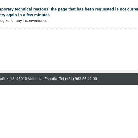
porary technical reasons, the page that has been requested is not curren
try again in a few minutes.
ogize for any inconvenience.
Ibáñez, 13. 46010 Valencia. España. Tel (+34) 963 86 41 00