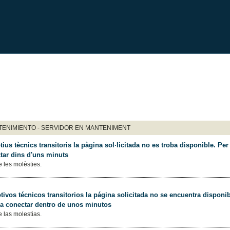
ENIMIENTO - SERVIDOR EN MANTENIMENT
ius tècnics transitoris la pàgina sol·licitada no es troba disponible. Per 
tar dins d'uns minuts
 les molèsties.
ivos técnicos transitorios la página solicitada no se encuentra disponib
 a conectar dentro de unos minutos
 las molestias.