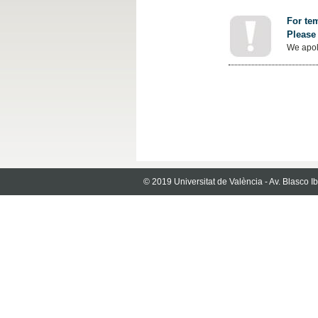
For tem
Please 
We apol
© 2019 Universitat de València - Av. Blasco 