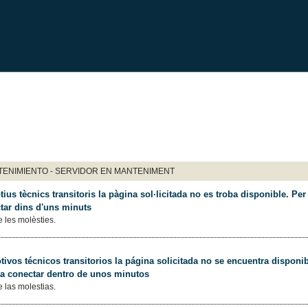
ENIMIENTO - SERVIDOR EN MANTENIMENT
ius tècnics transitoris la pàgina sol·licitada no es troba disponible. Per 
tar dins d'uns minuts
 les molèsties.
ivos técnicos transitorios la página solicitada no se encuentra disponib
 a conectar dentro de unos minutos
 las molestias.