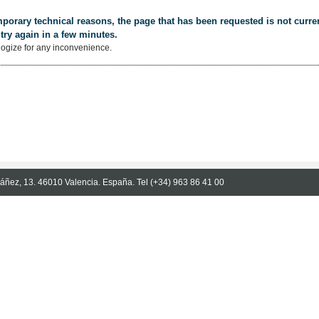
porary technical reasons, the page that has been requested is not curren
try again in a few minutes.
ogize for any inconvenience.
Ibáñez, 13. 46010 Valencia. España. Tel (+34) 963 86 41 00