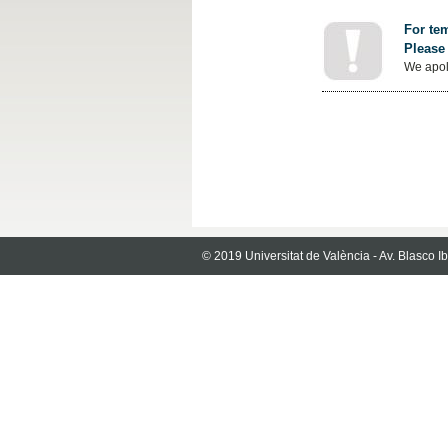
For tem
Please 
We apol
© 2019 Universitat de València - Av. Blasco 